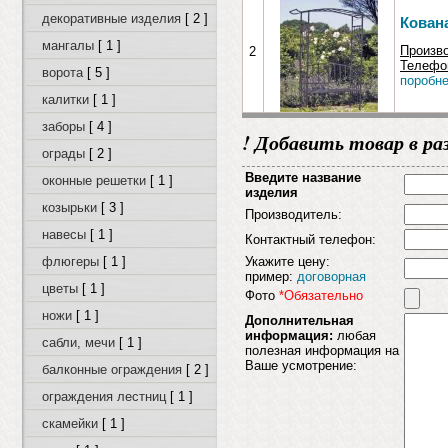
декоративные изделия
[ 2 ]
Кована
мангалы
[ 1 ]
Произв
2
Телефон
ворота
[ 5 ]
поробне
калитки
[ 1 ]
заборы
[ 4 ]
! Добавить товар в раз
ограды
[ 2 ]
Введите название
оконные решетки
[ 1 ]
изделия
козырьки
[ 3 ]
Производитель:
навесы
[ 1 ]
Контактный телефон:
флюгеры
[ 1 ]
Укажите цену:
пример:
договорная
цветы
[ 1 ]
Фото
*Обязательно
ножи
[ 1 ]
Дополнительная
информация:
любая
сабли, мечи
[ 1 ]
полезная информация на
Ваше усмотрение:
балконные ограждения
[ 2 ]
ограждения лестниц
[ 1 ]
скамейки
[ 1 ]