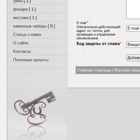
урны
[ 1 ]
фонари
[ 1 ]
мостики
[ 1 ]
*
E-mail
каминные наборы
[ 0 ]
Обязательно действующий
адрес эл. почты, для
Статьи о ковке
активации и управления
объявлением
О сайте
Код защиты от спама
*
Контакты
Полезные проэкты
Главная страница
|
Магазин ков