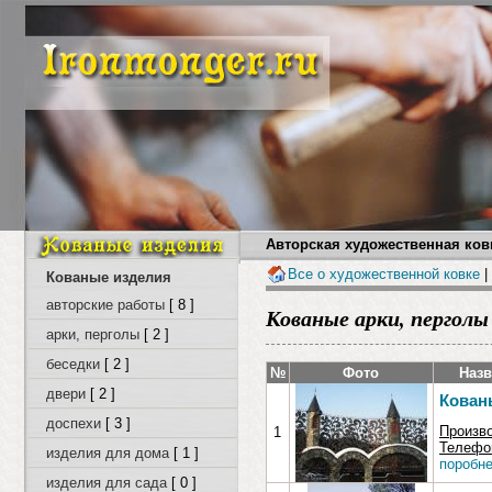
Авторская художественная ковк
Все о художественной ковке
|
Кованые изделия
авторские работы
[ 8 ]
Кованые арки, перголы 
арки, перголы
[ 2 ]
беседки
[ 2 ]
№
Фото
Назв
двери
[ 2 ]
Кованы
доспехи
[ 3 ]
Произв
1
Телефон
изделия для дома
[ 1 ]
поробне
изделия для сада
[ 0 ]