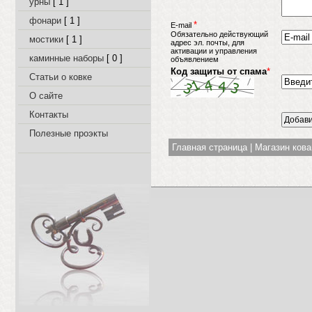
урны
[ 1 ]
фонари
[ 1 ]
*
E-mail
Обязательно действующий
мостики
[ 1 ]
адрес эл. почты, для
активации и управления
каминные наборы
[ 0 ]
объявлением
Код защиты от спама
*
Статьи о ковке
О сайте
Контакты
Полезные проэкты
Главная страница
|
Магазин ков