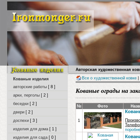
Авторская художественная ковк
Все о художественной ковке
|
Кованые изделия
авторские работы
[ 8 ]
Кованые ограды на зак
арки, перголы
[ 2 ]
беседки
[ 2 ]
№
Фото
Назв
Кован
двери
[ 2 ]
Произв
доспехи
[ 3 ]
1
Телефон
изделия для дома
[ 1 ]
поробне
Кован
изделия для сада
[ 0 ]