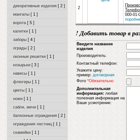
Произв
декоративные изделия
[ 2 ]
2
Телефон
мангалы
[ 1 ]
000-01-
поробне
ворота
[ 5 ]
! Добавить товар в ра
калитки
[ 1 ]
заборы
[ 4 ]
Введите название
ограды
[ 2 ]
изделия
Производитель:
оконные решетки
[ 1 ]
Контактный телефон:
козырьки
[ 3 ]
Укажите цену:
навесы
[ 1 ]
пример:
договорная
Фото
*Обязательно
флюгеры
[ 1 ]
Дополнительная
цветы
[ 1 ]
информация:
любая
полезная информация на
ножи
[ 1 ]
Ваше усмотрение:
сабли, мечи
[ 1 ]
балконные ограждения
[ 2 ]
ограждения лестниц
[ 1 ]
скамейки
[ 1 ]