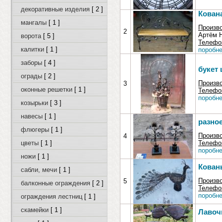
декоративные изделия
[ 2 ]
Кован
мангалы
[ 1 ]
Произв
2
Артём 
ворота
[ 5 ]
Телефон
калитки
[ 1 ]
поробне
заборы
[ 4 ]
букет 
ограды
[ 2 ]
Произв
3
оконные решетки
[ 1 ]
Телефон
поробне
козырьки
[ 3 ]
навесы
[ 1 ]
разно
флюгеры
[ 1 ]
Произв
4
цветы
[ 1 ]
Телефон
поробне
ножи
[ 1 ]
Кован
сабли, мечи
[ 1 ]
Произв
5
балконные ограждения
[ 2 ]
Телефон
поробне
ограждения лестниц
[ 1 ]
скамейки
[ 1 ]
Лавоч