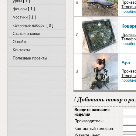
урны
[ 1 ]
Произв
6
Телефон
фонари
[ 1 ]
поробне
мостики
[ 1 ]
каминные наборы
[ 0 ]
Ковар
Статьи о ковке
Произв
7
Телефон
О сайте
поробне
Контакты
Полезные проэкты
Бра
Произв
8
Телефон
поробне
! Добавить товар в ра
Введите название
изделия
Производитель:
Контактный телефон:
Укажите цену: