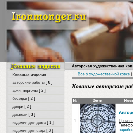
Авторская художественная ковк
Все о художественной ковке
|
Кованые изделия
авторские работы
[ 8 ]
Кованые авторские ра
арки, перголы
[ 2 ]
беседки
[ 2 ]
№
Фото
Назв
двери
[ 2 ]
Автор
доспехи
[ 3 ]
Произв
1
изделия для дома
[ 1 ]
Телефон
поробне
изделия для сада
[ 0 ]