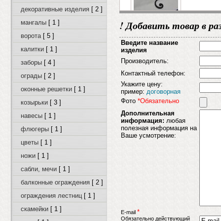
декоративные изделия
[ 2 ]
! Добавить товар в ра
мангалы
[ 1 ]
ворота
[ 5 ]
Введите название
калитки
[ 1 ]
изделия
Производитель:
заборы
[ 4 ]
Контактный телефон:
ограды
[ 2 ]
Укажите цену:
оконные решетки
[ 1 ]
пример:
договорная
Фото
*Обязательно
козырьки
[ 3 ]
Дополнительная
навесы
[ 1 ]
информация:
любая
полезная информация на
флюгеры
[ 1 ]
Ваше усмотрение:
цветы
[ 1 ]
ножи
[ 1 ]
сабли, мечи
[ 1 ]
балконные ограждения
[ 2 ]
ограждения лестниц
[ 1 ]
скамейки
[ 1 ]
*
E-mail
Обязательно действующий