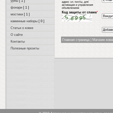
урны
[ 1 ]
адрес эл. почты, для
активации и управления
фонари
[ 1 ]
объявлением
Код защиты от спама
*
мостики
[ 1 ]
каминные наборы
[ 0 ]
Статьи о ковке
О сайте
Главная страница
|
Магазин ков
Контакты
Полезные проэкты