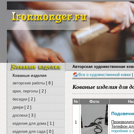
Авторская художественная ковк
Все о художественной ковке
|
Кованые изделия
авторские работы
[ 8 ]
Кованые изделия для д
арки, перголы
[ 2 ]
беседки
[ 2 ]
№
Фото
На
двери
[ 2 ]
Подсвечн
доспехи
[ 3 ]
Производит
1
изделия для дома
[ 1 ]
Телефон для
поробнее о 
изделия для сада
[ 0 ]